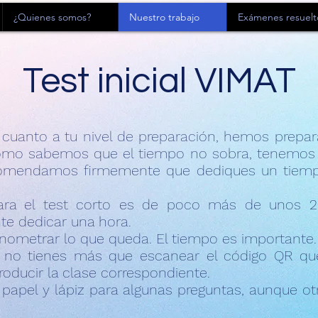
¿Quienes somos?
Nuestro trabajo
Exámenes resuelt
Test inicial VIMAT
 cuanto a tu nivel de preparación, hemos prepa
omo sabemos que el tiempo no sobra, tenemos la
ecomendamos firmemente que dediques un tiempo
ara el test corto es de poco más de unos 20
te dedicar una hora.
onometrar lo que queda. El tiempo es importante.
, no tienes más que escanear el código QR qu
troducir la clase correspondiente.
 papel y lápiz para algunas preguntas, aunque o