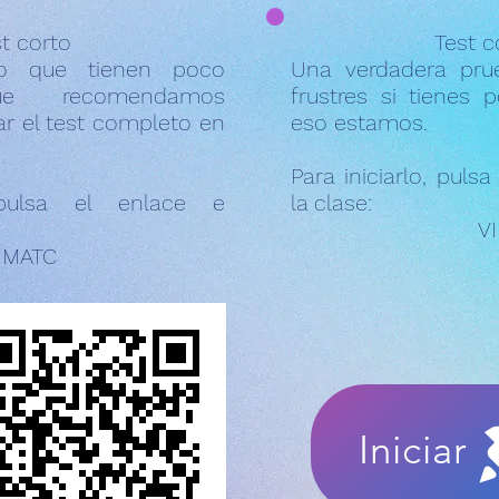
t corto
Test 
o que tienen poco
Una verdadera pru
ue recomendamos
frustres si tienes 
ar el test completo en
eso estamos.
Para iniciarlo, puls
, pulsa el enlace e
la clase:
V
IMATC
TEST
Iniciar