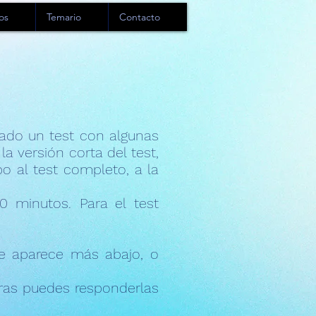
os
Temario
Contacto
rado un test con algunas
 versión corta del test,
 al test completo, a la
 minutos. Para el test
e aparece más abajo, o
tras puedes responderlas