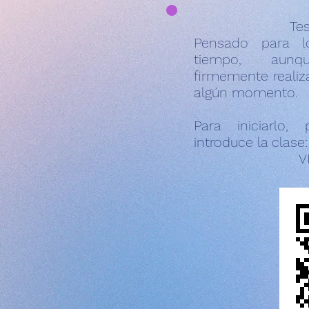
Tes
Pensado para l
tiempo, aunq
firmemente realiz
algún momento.
Para iniciarlo
introduce la clase:
V