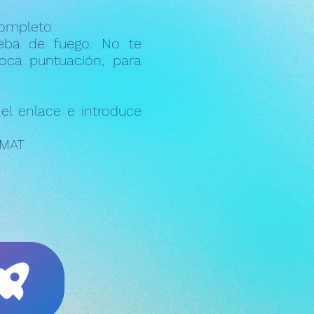
completo
eba de fuego. No te
poca puntuación, para
a el enlace e introduce
IMAT
: